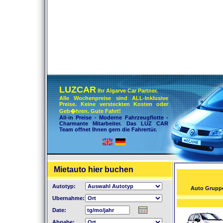
LUZCAR
Ihr Algarve Car Partner.
Alle Wochenpreise sind ALL-Inklusive
Preise. Keine versteckten Kosten oder
Geb�hren. Gute Fahrt!
All-in Preise - Moderne Fahrzeugflotte -
Charmante Mitarbeiter. Das LUZ CAR
Team offnet Ihnen gern die Fahrertür.
Mietauto hier buchen
Autotyp:
Ubernahme:
Date:
Abgabe: