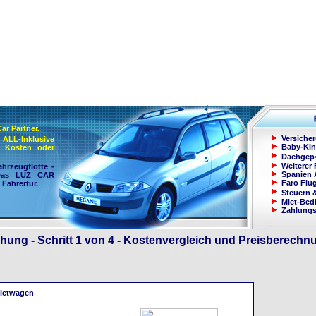
Car Partner.
Versiche
ALL-Inklusive
Baby-Kin
en Kosten oder
Dachgep
Weiterer 
ahrzeugflotte -
Spanien 
 Das LUZ CAR
Faro Flu
 Fahrertür.
Steuern
Miet-Bed
Zahlung
hung - Schritt 1 von 4 - Kostenvergleich und Preisberechn
ietwagen