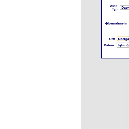
Auto-
Typ:
�bernahme in
Ort:
Datum: