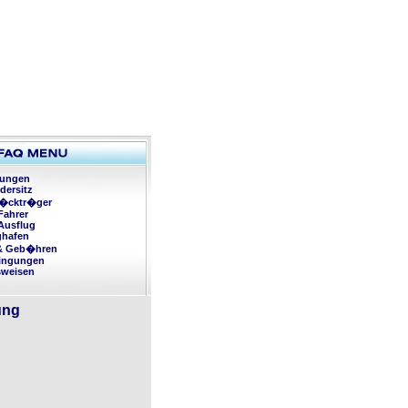
rungen
dersitz
�cktr�ger
Fahrer
Ausflug
ghafen
 & Geb�hren
ingungen
sweisen
ung