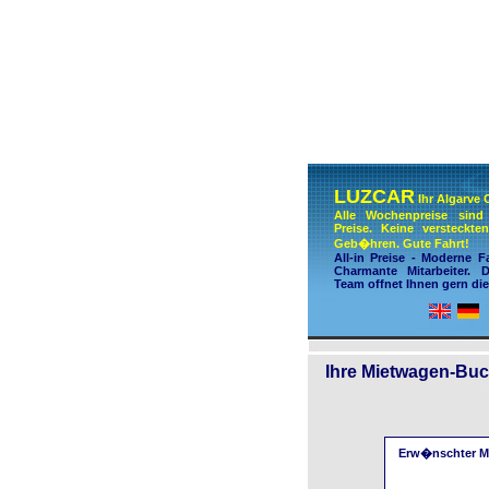
LUZCAR
Ihr Algarve 
Alle Wochenpreise sind 
Preise. Keine versteckt
Geb�hren. Gute Fahrt!
All-in Preise - Moderne F
Charmante Mitarbeiter.
Team offnet Ihnen gern die
Ihre Mietwagen-Buc
Erw�nschter M