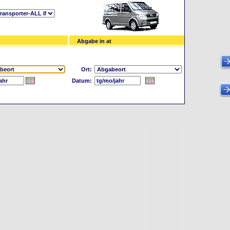
Abgabe in at
Ort:
Datum: