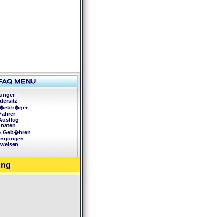
rungen
dersitz
�cktr�ger
Fahrer
Ausflug
ghafen
 & Geb�hren
ingungen
sweisen
ung