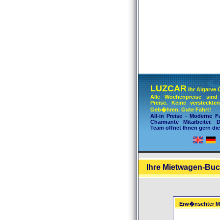
LUZCAR
Ihr Algarve 
Alle Wochenpreise sind 
Preise. Keine versteckt
Geb�hren. Gute Fahrt!
All-in Preise - Moderne F
Charmante Mitarbeiter.
Team offnet Ihnen gern die
Ihre Mietwagen-Buc
Erw�nschter M