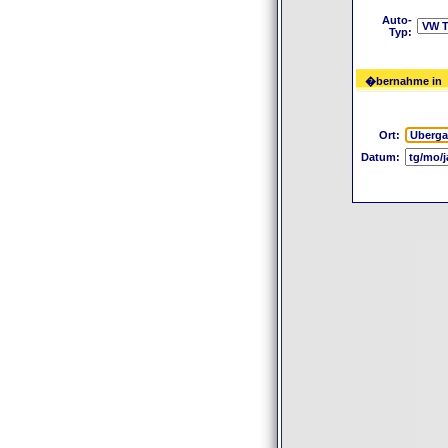
Auto-
Typ:
�bernahme in
Ort:
Datum: