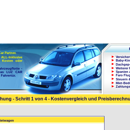
Car Partner.
Versiche
ALL-Inklusive
Baby-Kin
en Kosten oder
Dachgep
Weiterer 
ahrzeugflotte -
Spanien 
 Das LUZ CAR
Faro Flu
 Fahrertür.
Steuern
Miet-Bed
Zahlung
hung - Schritt 1 von 4 - Kostenvergleich und Preisberechn
ietwagen